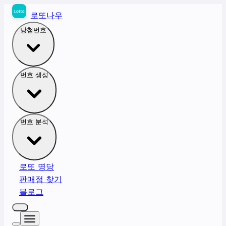
로또나우
당첨번호
번호 생성
번호 분석
로또 명당
판매점 찾기
블로그