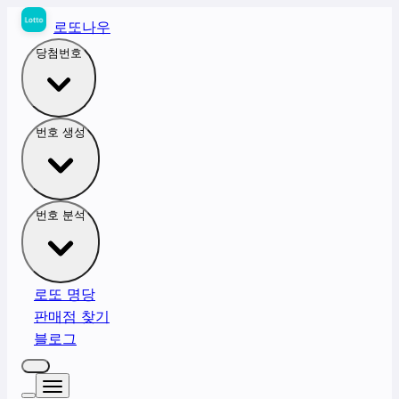
로또나우
당첨번호
번호 생성
번호 분석
로또 명당
판매점 찾기
블로그