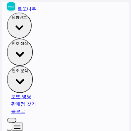
로또나우
당첨번호
번호 생성
번호 분석
로또 명당
판매점 찾기
블로그