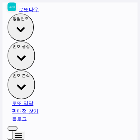
로또나우
당첨번호
번호 생성
번호 분석
로또 명당
판매점 찾기
블로그