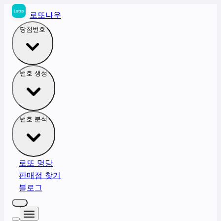
로또나우
당첨번호
번호 생성
번호 분석
로또 명당
판매점 찾기
블로그