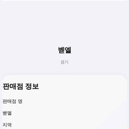
벧엘
경기
판매점 정보
판매점 명
벧엘
지역