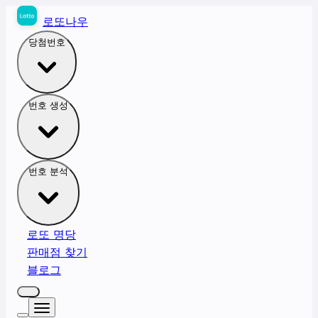
로또나우
당첨번호
번호 생성
번호 분석
로또 명당
판매점 찾기
블로그