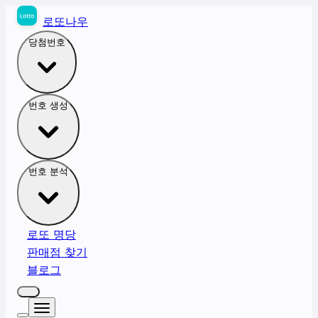
로또나우
당첨번호
번호 생성
번호 분석
로또 명당
판매점 찾기
블로그