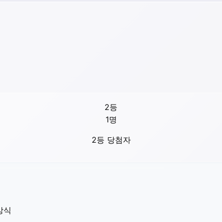
2등
1
명
2등 당첨자
방식