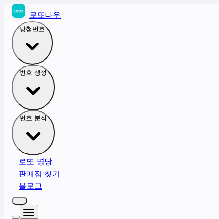
로또나우
당첨번호
번호 생성
번호 분석
로또 명당
판매점 찾기
블로그