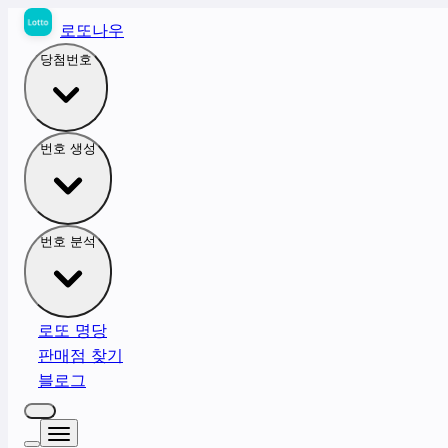
로또나우
당첨번호
번호 생성
번호 분석
로또 명당
판매점 찾기
블로그