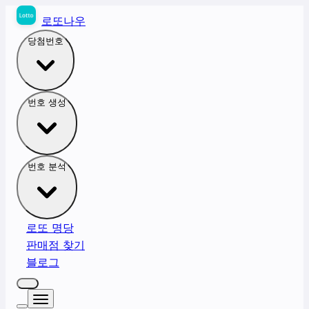
로또나우
당첨번호
번호 생성
번호 분석
로또 명당
판매점 찾기
블로그