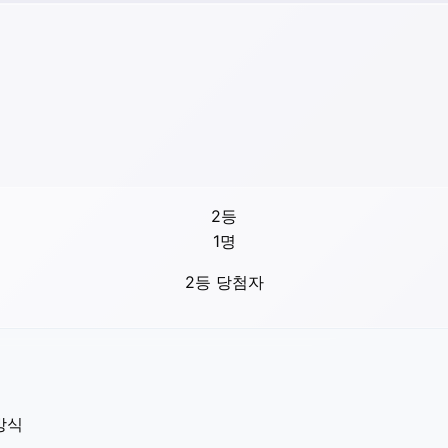
2등
1
명
2등 당첨자
방식