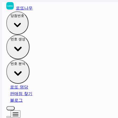
로또나우
당첨번호
번호 생성
번호 분석
로또 명당
판매점 찾기
블로그