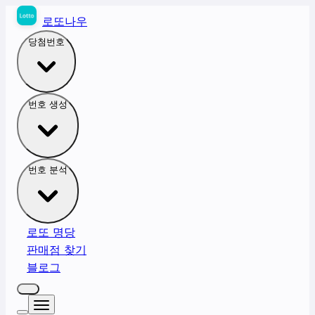
로또나우
당첨번호
번호 생성
번호 분석
로또 명당
판매점 찾기
블로그