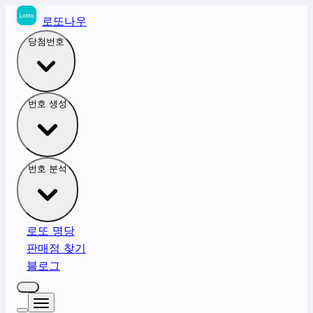
로또나우
당첨번호
번호 생성
번호 분석
로또 명당
판매점 찾기
블로그