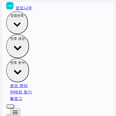
로또나우
당첨번호
번호 생성
번호 분석
로또 명당
판매점 찾기
블로그