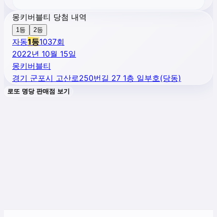
몽키버블티 당첨 내역
1등
2등
자동
1
등
1037
회
2022년 10월 15일
몽키버블티
경기 군포시 고산로250번길 27 1층 일부호(당동)
로또 명당 판매점 보기