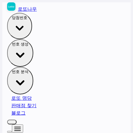
로또나우
당첨번호
번호 생성
번호 분석
로또 명당
판매점 찾기
블로그