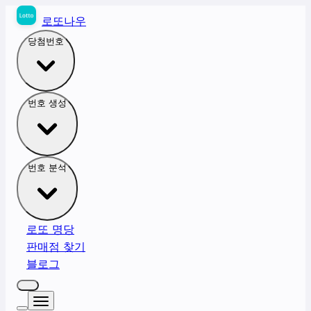
로또나우
당첨번호
번호 생성
번호 분석
로또 명당
판매점 찾기
블로그