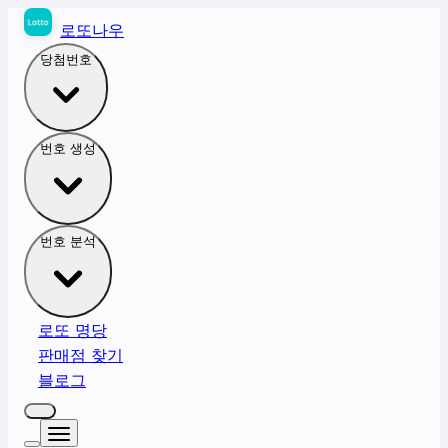
로또나우
당첨번호
번호 생성
번호 분석
로또 명당
판매점 찾기
블로그