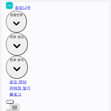
로또나우
당첨번호
번호 생성
번호 분석
로또 명당
판매점 찾기
블로그