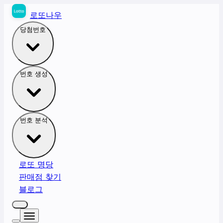
로또나우
당첨번호
번호 생성
번호 분석
로또 명당
판매점 찾기
블로그