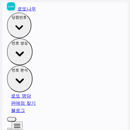
로또나우
당첨번호
번호 생성
번호 분석
로또 명당
판매점 찾기
블로그