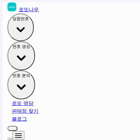
로또나우
당첨번호
번호 생성
번호 분석
로또 명당
판매점 찾기
블로그