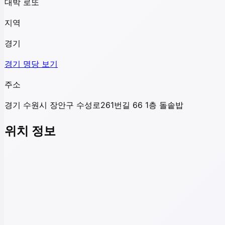
대박 로또
지역
경기
경기
명당 보기
주소
경기 수원시 장안구 수성로261번길 66 1층 돌솥밥
위치 정보