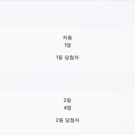
자동
1
명
1등 당첨자
2등
4
명
2등 당첨자