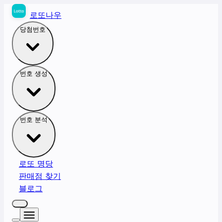
로또나우
당첨번호
번호 생성
번호 분석
로또 명당
판매점 찾기
블로그