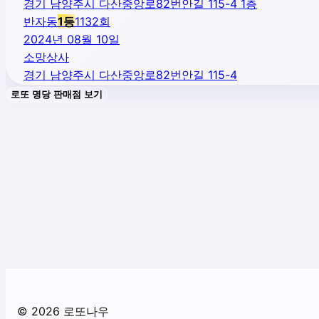
경기 남양주시 다산중앙로82번안길 115-4 1층
반자동
1
등
1132
회
2024년 08월 10일
소망상사
경기 남양주시 다산중앙로82번안길 115-4
로또 명당 판매점 보기
©
2026
로또나우