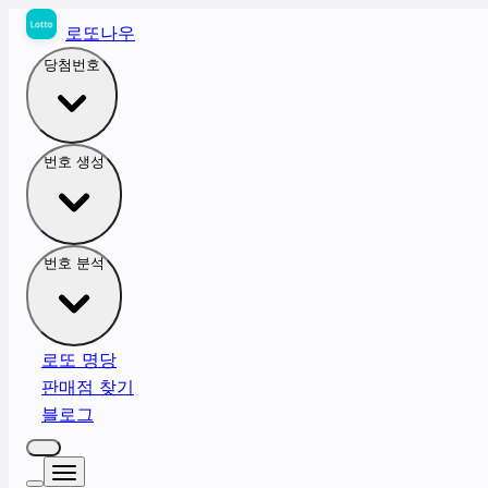
로또나우
당첨번호
번호 생성
번호 분석
로또 명당
판매점 찾기
블로그