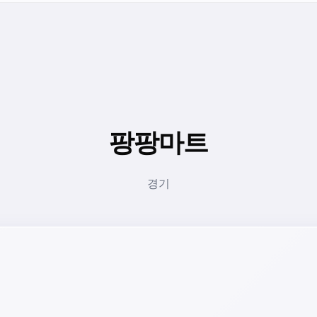
팡팡마트
경기