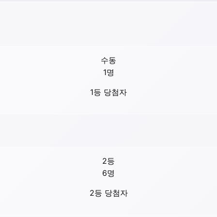
수동
1
명
1등 당첨자
2등
6
명
2등 당첨자