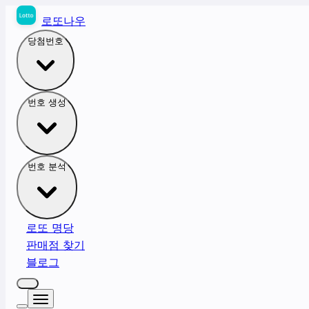
로또나우
당첨번호
번호 생성
번호 분석
로또 명당
판매점 찾기
블로그