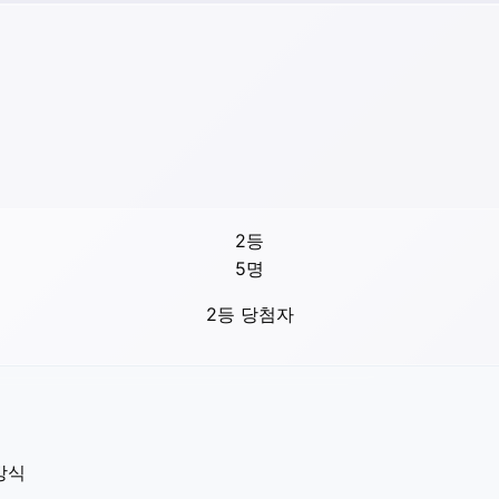
2등
5
명
2등 당첨자
방식