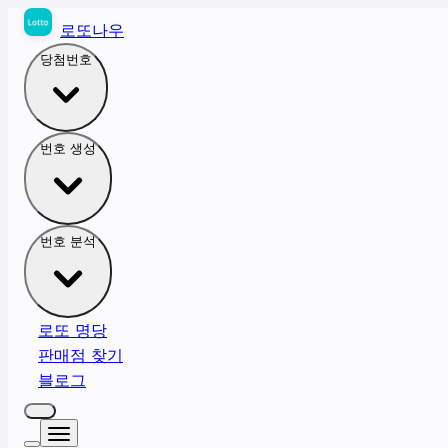
로또나우
당첨번호
번호 생성
번호 분석
로또 명당
판매점 찾기
블로그