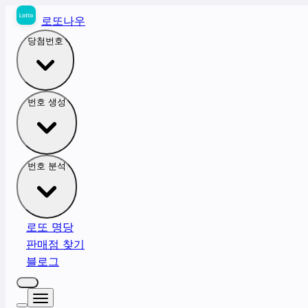
로또나우
당첨번호
번호 생성
번호 분석
로또 명당
판매점 찾기
블로그