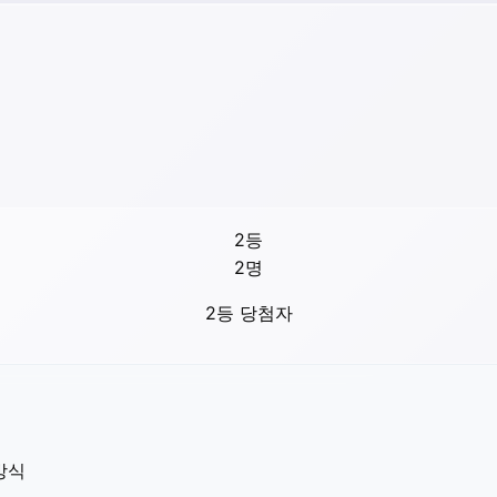
2등
2
명
2등 당첨자
방식