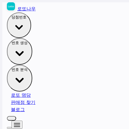
로또나우
당첨번호
번호 생성
번호 분석
로또 명당
판매점 찾기
블로그