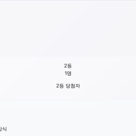
2등
1
명
2등 당첨자
방식