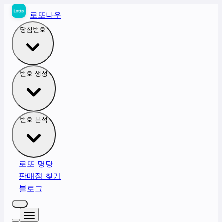
로또나우
당첨번호
번호 생성
번호 분석
로또 명당
판매점 찾기
블로그