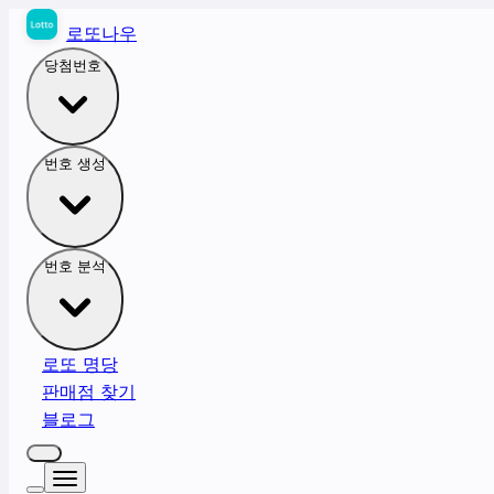
로또나우
당첨번호
번호 생성
번호 분석
로또 명당
판매점 찾기
블로그