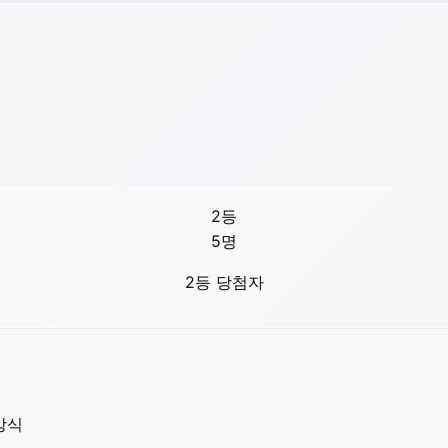
2등
5
명
2등 당첨자
방식