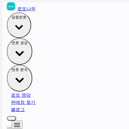
로또나우
당첨번호
번호 생성
번호 분석
로또 명당
판매점 찾기
블로그