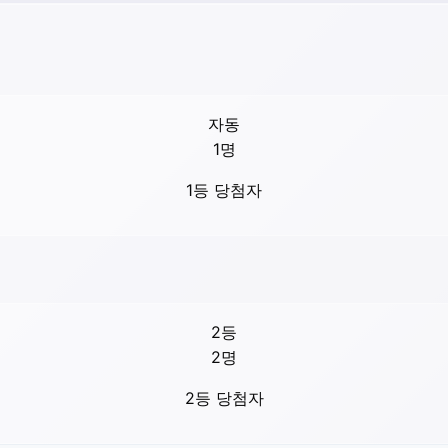
자동
1
명
1등 당첨자
2등
2
명
2등 당첨자