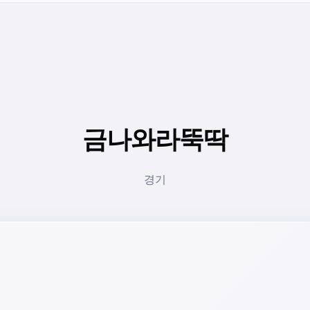
금나와라뚝딱
경기