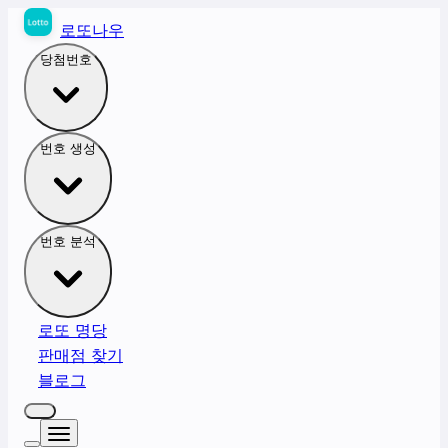
로또나우
당첨번호
번호 생성
번호 분석
로또 명당
판매점 찾기
블로그