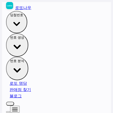
로또나우
당첨번호
번호 생성
번호 분석
로또 명당
판매점 찾기
블로그