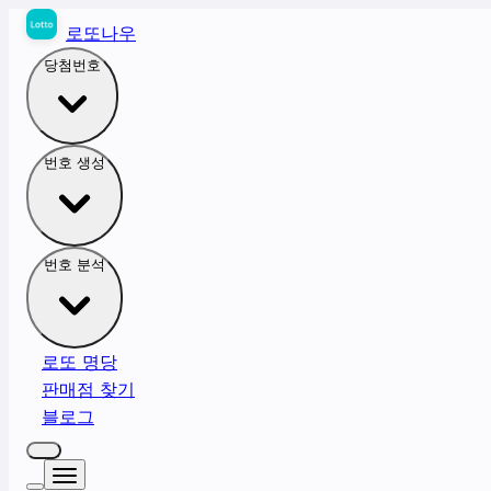
로또나우
당첨번호
번호 생성
번호 분석
로또 명당
판매점 찾기
블로그