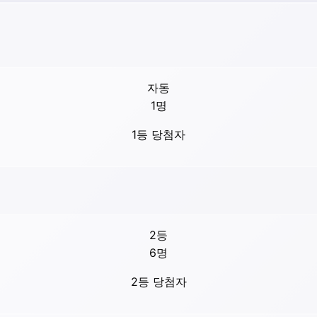
자동
1
명
1등 당첨자
2등
6
명
2등 당첨자