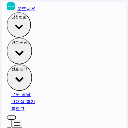
로또나우
당첨번호
번호 생성
번호 분석
로또 명당
판매점 찾기
블로그