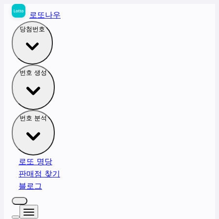
로또나우
당첨번호
번호 생성
번호 분석
로또 명당
판매점 찾기
블로그