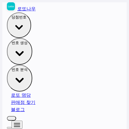
로또나우
당첨번호
번호 생성
번호 분석
로또 명당
판매점 찾기
블로그