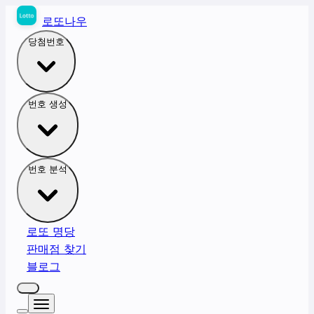
로또나우
당첨번호
번호 생성
번호 분석
로또 명당
판매점 찾기
블로그