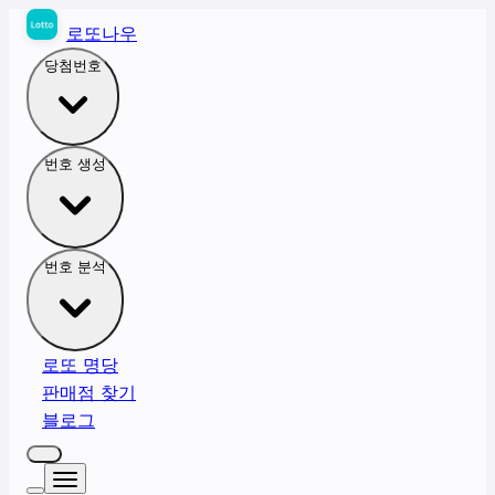
로또나우
당첨번호
번호 생성
번호 분석
로또 명당
판매점 찾기
블로그