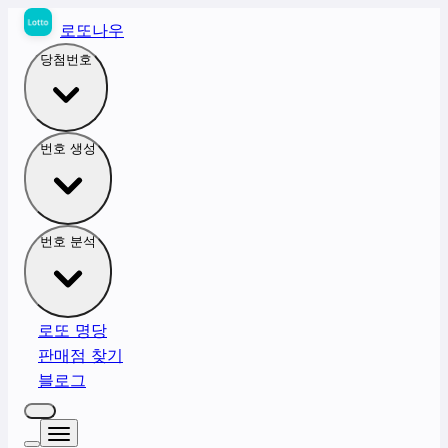
로또나우
당첨번호
번호 생성
번호 분석
로또 명당
판매점 찾기
블로그