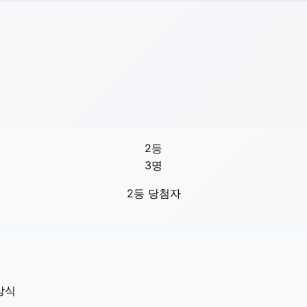
2등
3
명
2등 당첨자
방식