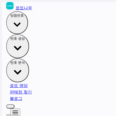
로또나우
당첨번호
번호 생성
번호 분석
로또 명당
판매점 찾기
블로그