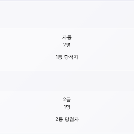
자동
2
명
1등 당첨자
2등
1
명
2등 당첨자