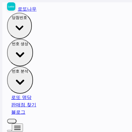
로또나우
당첨번호
번호 생성
번호 분석
로또 명당
판매점 찾기
블로그