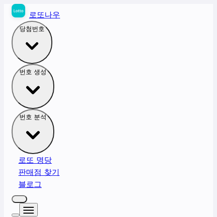
로또나우
당첨번호
번호 생성
번호 분석
로또 명당
판매점 찾기
블로그