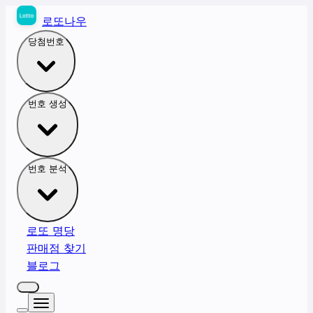
로또나우
당첨번호
번호 생성
번호 분석
로또 명당
판매점 찾기
블로그