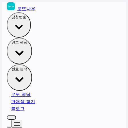
로또나우
당첨번호
번호 생성
번호 분석
로또 명당
판매점 찾기
블로그