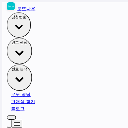
로또나우
당첨번호
번호 생성
번호 분석
로또 명당
판매점 찾기
블로그