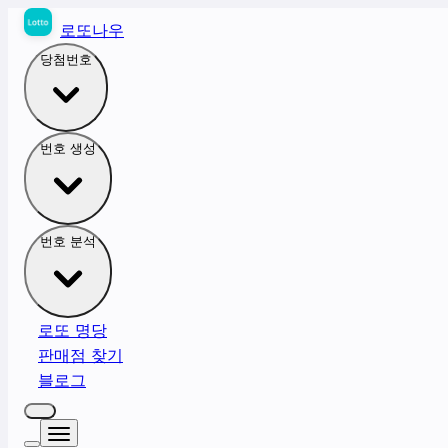
로또나우
당첨번호
번호 생성
번호 분석
로또 명당
판매점 찾기
블로그