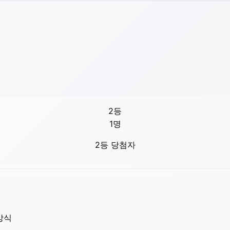
2등
1
명
2등 당첨자
방식