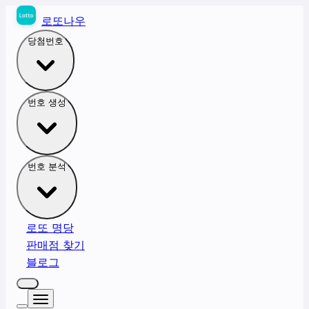
로또나우
당첨번호
번호 생성
번호 분석
로또 명당
판매점 찾기
블로그