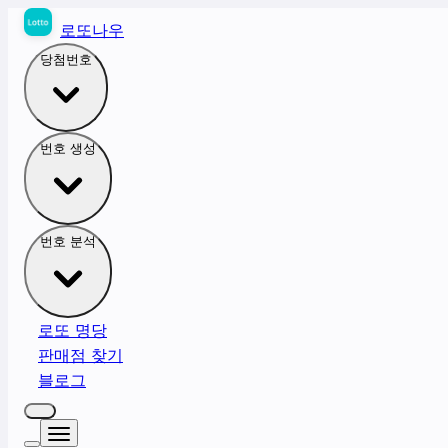
로또나우
당첨번호
번호 생성
번호 분석
로또 명당
판매점 찾기
블로그