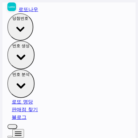
로또나우
당첨번호
번호 생성
번호 분석
로또 명당
판매점 찾기
블로그