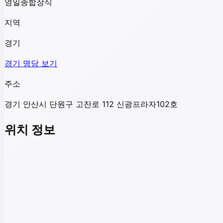
영일종합장식
지역
경기
경기
명당 보기
주소
경기 안산시 단원구 고잔로 112 신광프라자102호
위치 정보