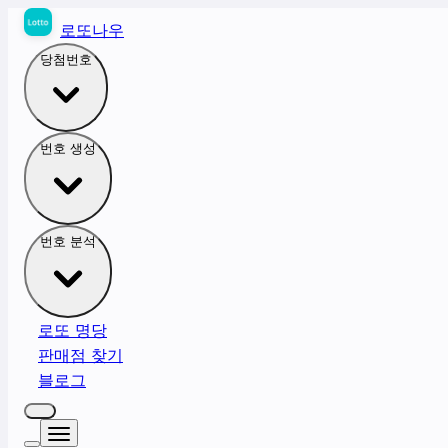
로또나우
당첨번호
번호 생성
번호 분석
로또 명당
판매점 찾기
블로그